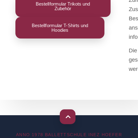
Zum
Bestellformular Trikots und
Zubehör
Zus
Bes
Bestellformular T-Shirts und
ans
Hoodies
inf
Die
ges
wer
ANNO 1978 BALLETTSCHULE INEZ HOEFER